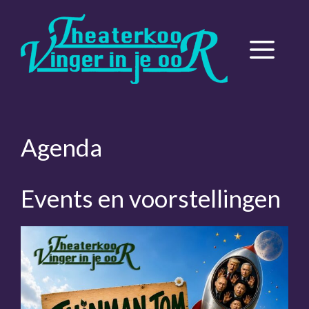
Ga
naar
de
Menu
inhoud
Agenda
Events en voorstellingen