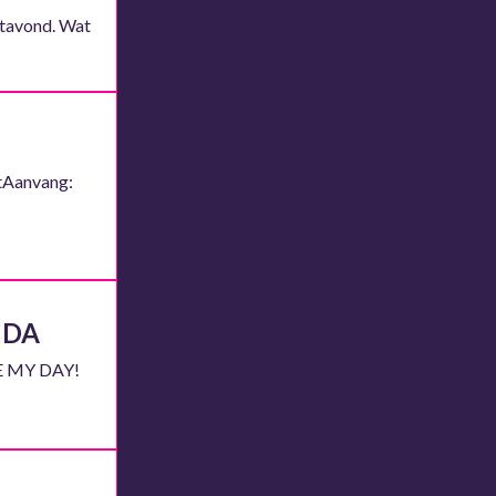
otavond. Wat
tAanvang:
A DA
KE MY DAY!