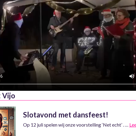
 Vijo
Slotavond met dansfeest!
Op 12 juli spelen wij onze voorstelling ‘Net echt’ . …
Le