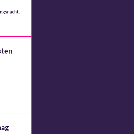
ingsnacht,
sten
aag