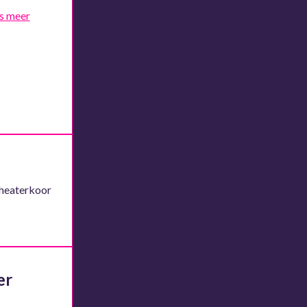
s meer
Theaterkoor
er