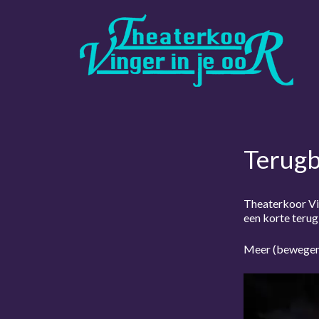
Ga
naar
de
inhoud
Terugb
Theaterkoor Vin
een korte terug
Meer (bewegen