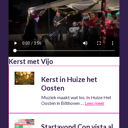
Kerst met Vijo
Kerst in Huize het
Oosten
Muziek maakt wat los. In Huize Het
Oosten in Bilthoven …
Lees meer
Startavond Con vista al