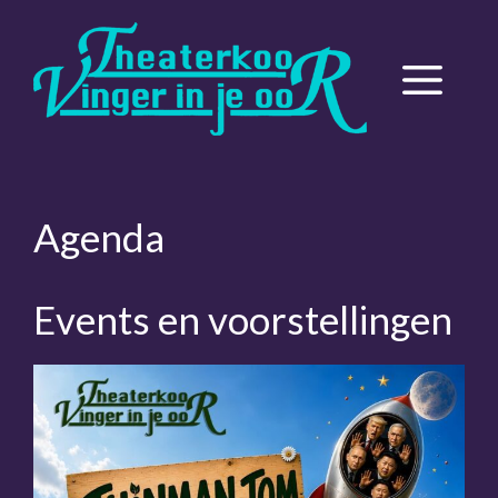
Ga
naar
de
Menu
inhoud
Agenda
Events en voorstellingen