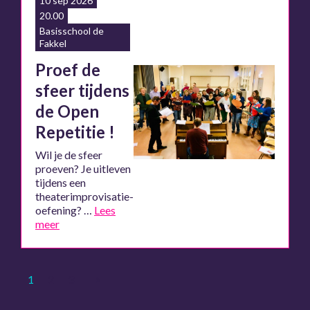
10 sep 2026
20.00
Basisschool de
Fakkel
Proef de
sfeer tijdens
de Open
Repetitie !
Wil je de sfeer
proeven? Je uitleven
tijdens een
theaterimprovisatie-
oefening? …
Lees
meer
1
2
3
>